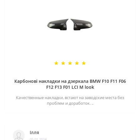
Карбонові накладки на дзеркала BMW F10 F11 F06
F12 F13 F01 LCI M look
Качественные накладки, встают на заводские места без
проблем и доработок. ..
Ілля
05.01.2024