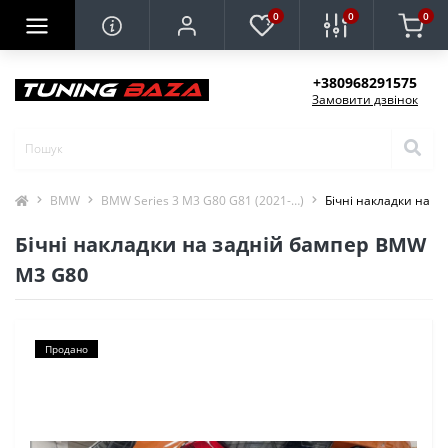
0
0
0
+380968291575
Замовити дзвінок
BMW
BMW Series 3 M3 G80 G81 (2021-…)
Бічні накладки на 
Бічні накладки на задній бампер BMW
M3 G80
Продано