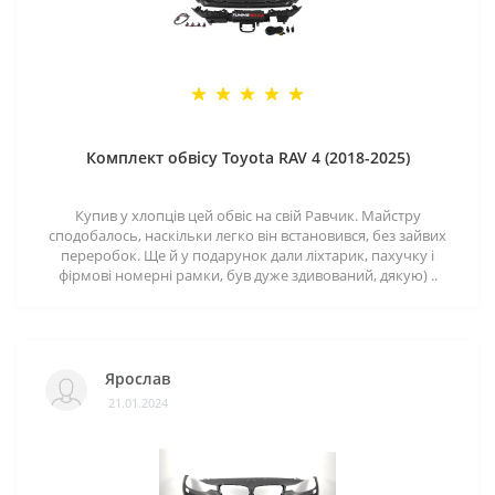
Комплект обвісу Toyota RAV 4 (2018-2025)
Купив у хлопців цей обвіс на свій Равчик. Майстру
сподобалось, наскільки легко він встановився, без зайвих
переробок. Ще й у подарунок дали ліхтарик, пахучку і
фірмові номерні рамки, був дуже здивований, дякую) ..
Ярослав
21.01.2024