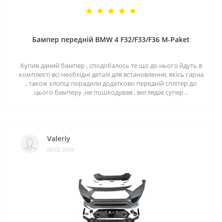
Бампер передній BMW 4 F32/F33/F36 M-Paket
Купив даний бампер , сподобалось те що до нього йдуть в
комплекті всі необхідні деталі для встановлення, якісь гарна
, також хлопці порадили додатково передній сплітер до
цього бамперу ,не пошкодував , виглядає супер ..
Valeriy
08.02.2024