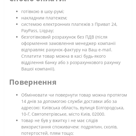
готівкою в шоу-румі;
накладним платежем;
системою електронних платежів з Приват 24,
PayPass, Liqpay;
безготівковий розрахунок без ПДВ (після
оформлення замовлення менеджер компанії
відправляє рахунок-фактуру на Ваш e-mail.
Сплатити товар можна в касі будь-якого
відділення банку або з розрахункового рахунку
Вашої компанії).
Повернення
Обмінювати чи повернути товар можна протягом
14 днів за допомогою служби доставки або за
адресою: Київська область, вулиця Білгородська,
10-Г, Святопетрівське, місто Київ, 02000.
товар не був у вжитку і не має слідів
використання споживачем: подряпин, сколів,
потертостей, плям тощо;