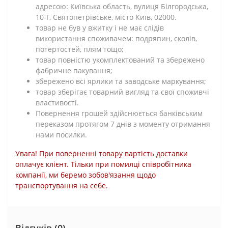
адресою: Київська область, вулиця Білгородська,
10-Г, Святопетрівське, місто Київ, 02000.
товар не був у вжитку і не має слідів
використання споживачем: подряпин, сколів,
потертостей, плям тощо;
товар повністю укомплектований та збережено
фабричне пакування;
збережено всі ярлики та заводське маркування;
товар зберігає товарний вигляд та свої споживчі
властивості.
Повернення грошей здійснюється банківським
переказом протягом 7 днів з моменту отримання
нами посилки.
Увага! При поверненні товару вартість доставки
оплачує клієнт. Тільки при помилці співробітника
компанії, ми беремо зобов'язання щодо
транспортування на себе.
Відгуків (0)