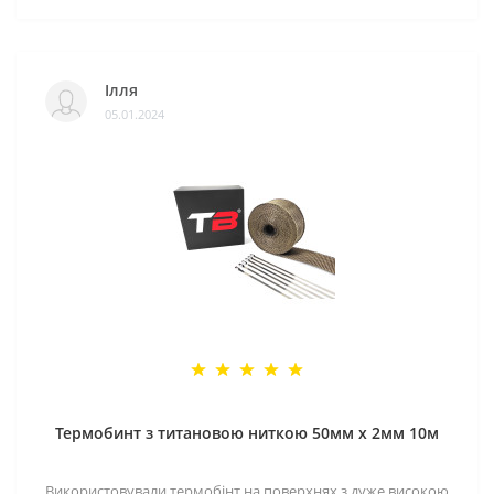
Ілля
05.01.2024
Термобинт з титановою ниткою 50мм х 2мм 10м
Використовували термобінт на поверхнях з дуже високою