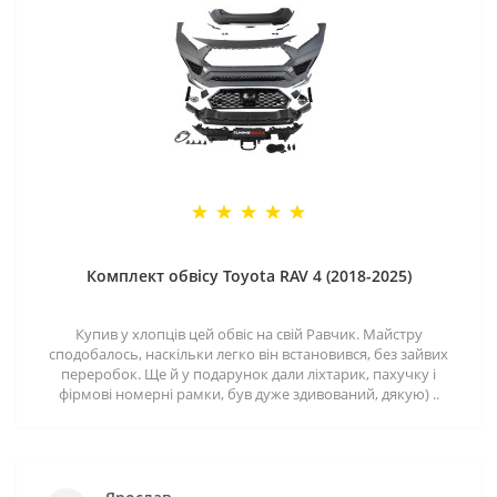
Комплект обвісу Toyota RAV 4 (2018-2025)
Купив у хлопців цей обвіс на свій Равчик. Майстру
сподобалось, наскільки легко він встановився, без зайвих
переробок. Ще й у подарунок дали ліхтарик, пахучку і
фірмові номерні рамки, був дуже здивований, дякую) ..