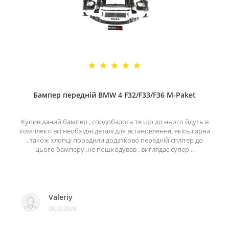
Бампер передній BMW 4 F32/F33/F36 M-Paket
Купив даний бампер , сподобалось те що до нього йдуть в
комплекті всі необхідні деталі для встановлення, якісь гарна
, також хлопці порадили додатково передній сплітер до
цього бамперу ,не пошкодував , виглядає супер ..
Valeriy
08.02.2024