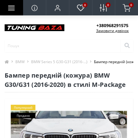
0
0
0
+380968291575
Замовити дзвінок
BMW
BMW Series 5 G30-G31 (2016-...)
Бампер передній (кожур
Бампер передній (кожура) BMW
G30/G31 (2016-2020) в стилі M-Package
Популярний
Продано