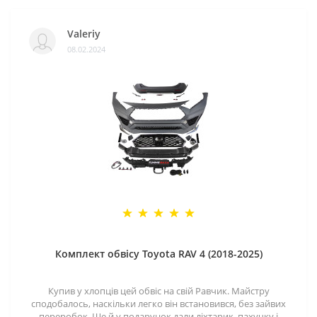
Valeriy
08.02.2024
Комплект обвісу Toyota RAV 4 (2018-2025)
Купив у хлопців цей обвіс на свій Равчик. Майстру
сподобалось, наскільки легко він встановився, без зайвих
переробок. Ще й у подарунок дали ліхтарик, пахучку і