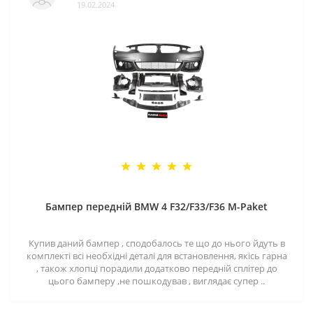
19.02.2024
Бампер передній BMW 4 F32/F33/F36 M-Paket
Купив даний бампер , сподобалось те що до нього йдуть в
комплекті всі необхідні деталі для встановлення, якісь гарна
, також хлопці порадили додатково передній сплітер до
цього бамперу ,не пошкодував , виглядає супер ..