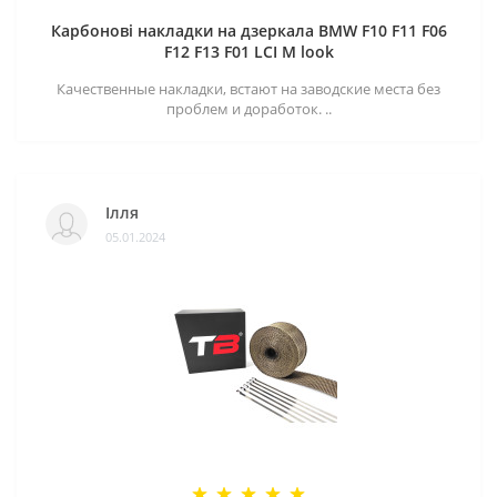
Карбонові накладки на дзеркала BMW F10 F11 F06
F12 F13 F01 LCI M look
Качественные накладки, встают на заводские места без
проблем и доработок. ..
Ілля
05.01.2024