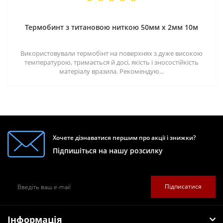
Термобинт з титановою ниткою 50мм х 2мм 10м
Використовували термобінт на поверхнях з дуже високою
температурою, тримається й досі, якість і зносостійкість
матеріалу вразила. Рекомендую...
Хочете дізнаватися першим про акції і знижки?
Підпишіться на нашу розсилку
Підписатися
Інформація