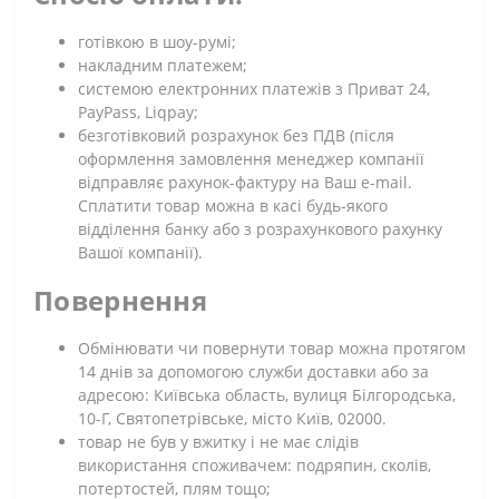
готівкою в шоу-румі;
накладним платежем;
системою електронних платежів з Приват 24,
PayPass, Liqpay;
безготівковий розрахунок без ПДВ (після
оформлення замовлення менеджер компанії
відправляє рахунок-фактуру на Ваш e-mail.
Сплатити товар можна в касі будь-якого
відділення банку або з розрахункового рахунку
Вашої компанії).
Повернення
Обмінювати чи повернути товар можна протягом
14 днів за допомогою служби доставки або за
адресою: Київська область, вулиця Білгородська,
10-Г, Святопетрівське, місто Київ, 02000.
товар не був у вжитку і не має слідів
використання споживачем: подряпин, сколів,
потертостей, плям тощо;