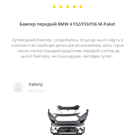
Бампер передній BMW 4 F32/F33/F36 M-Paket
Купив даний бампер , сподобалось те що до нього йдуть в
комплекті всі необхідні деталі для встановлення, якісь гарна
, також хлопці порадили додатково передній сплітер до
цього бамперу ,не пошкодував , виглядає супер ..
Valeriy
08.02.2024