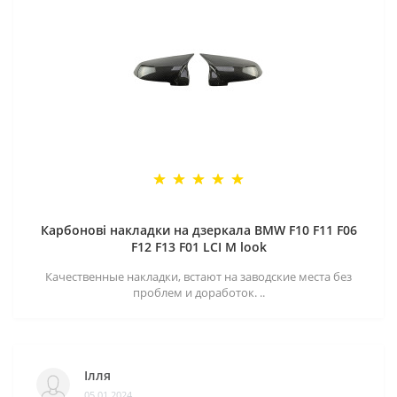
Карбонові накладки на дзеркала BMW F10 F11 F06
F12 F13 F01 LCI M look
Качественные накладки, встают на заводские места без
проблем и доработок. ..
Ілля
05.01.2024