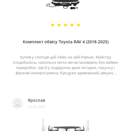
Комплект обвісу Toyota RAV 4 (2018-2025)
Купив у хлопців цей обвіс на свій Равчик. Майстру
сподобалось, наскільки легко він встановився, без зайвих
переробок. Ще й у подарунок дали ліхтарик, пахучку і
фірмові номерні рамки, був дуже здивований, дякую) ..
Ярослав
21.01.2024