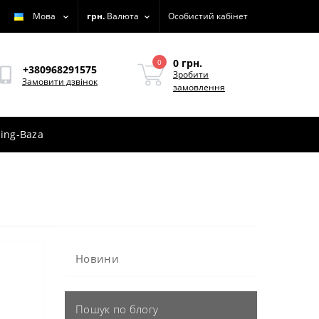
Мова
грн.
Валюта
Особистий кабінет
0 грн.
0
+380968291575
Зробити
Замовити дзвінок
замовлення
ing-Baza
Новини
Пошук по блогу