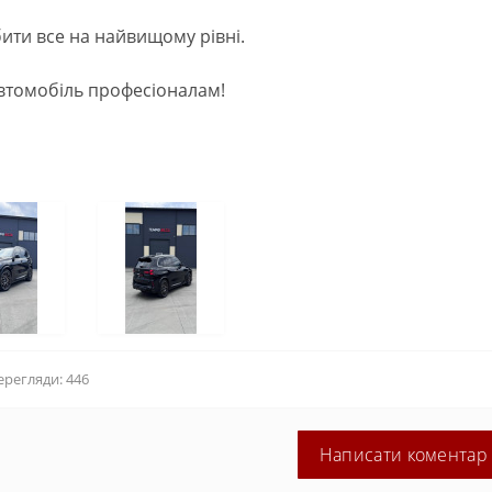
бити все на найвищому рівні.
автомобіль професіоналам!
ерегляди: 446
Написати коментар