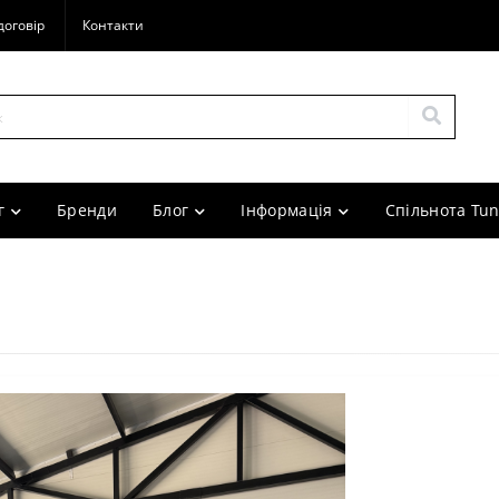
договір
Контакти
г
Бренди
Блог
Інформація
Спільнота Tun