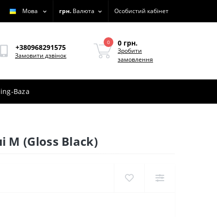
Мова
грн.
Валюта
Особистий кабінет
0 грн.
0
+380968291575
Зробити
Замовити дзвінок
замовлення
ing-Baza
 М (Gloss Black)