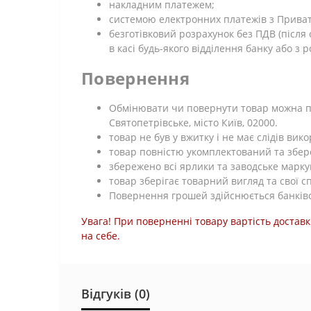
накладним платежем;
системою електронних платежів з Приват 2
безготівковий розрахунок без ПДВ (післ
в касі будь-якого відділення банку або з 
Повернення
Обмінювати чи повернути товар можна про
Святопетрівське, місто Київ, 02000.
товар не був у вжитку і не має слідів ви
товар повністю укомплектований та збе
збережено всі ярлики та заводське марку
товар зберігає товарний вигляд та свої с
Повернення грошей здійснюється банківс
Увага! При поверненні товару вартість доставк
на себе.
Відгуків (0)