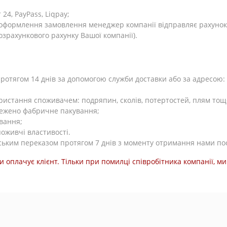
4, PayPass, Liqpay;
я оформлення замовлення менеджер компанії відправляє рахунок
розрахункового рахунку Вашої компанії).
тягом 14 днів за допомогою служби доставки або за адресою: Ки
користання споживачем: подряпин, сколів, потертостей, плям тощ
режено фабричне пакування;
вання;
поживчі властивості.
ьким переказом протягом 7 днів з моменту отримання нами по
и оплачує клієнт. Тільки при помилці співробітника компанії, 