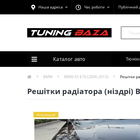
Наша адреса
Час роботи
Публічний 
Каталог авто
Тюнін
BMW
BMW X5 E70 (2006-2013)
Решітки ра
Решітки радіатора (ніздрі) B
Популярний