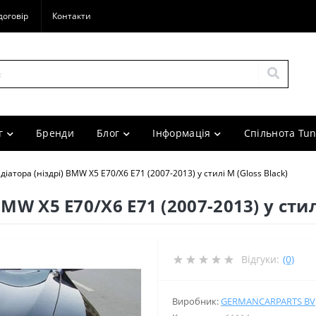
договір
Контакти
г
Бренди
Блог
Інформація
Спільнота Tun
діатора (ніздрі) BMW X5 E70/X6 E71 (2007-2013) у стилі М (Gloss Black)
MW X5 E70/X6 E71 (2007-2013) у стилі
Відгуки:
(0)
Виробник:
GERMANCARPARTS BV