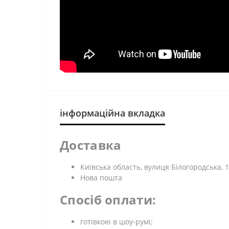
інформаційна вкладка
Доставка
Київська область, вулиця Білогородська, 1
Нова пошта
Спосіб оплати:
готівкою в шоу-румі;