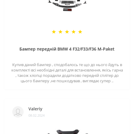
Бампер передній BMW 4 F32/F33/F36 M-Paket
Купив даний бампер , сподобалось те що до нього йдуть в
комплекті всі необхідні деталі для встановлення, якісь гарна
, також хлопці порадили додатково передній сплітер до
цього бамперу ,не пошкодував , виглядає супер ..
Valeriy
08.02.2024