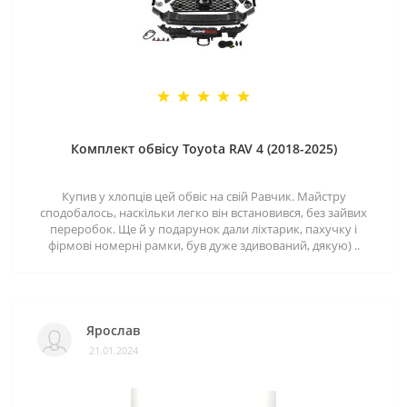
Комплект обвісу Toyota RAV 4 (2018-2025)
Купив у хлопців цей обвіс на свій Равчик. Майстру
сподобалось, наскільки легко він встановився, без зайвих
переробок. Ще й у подарунок дали ліхтарик, пахучку і
фірмові номерні рамки, був дуже здивований, дякую) ..
Ярослав
21.01.2024