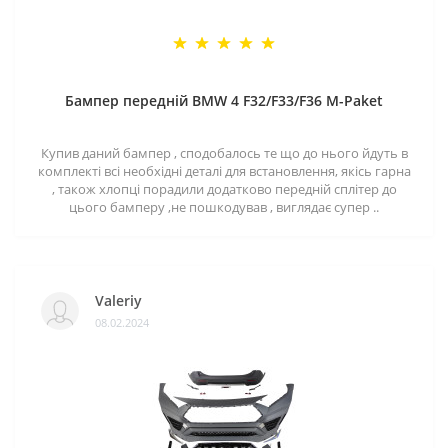
Бампер передній BMW 4 F32/F33/F36 M-Paket
Купив даний бампер , сподобалось те що до нього йдуть в
комплекті всі необхідні деталі для встановлення, якісь гарна
, також хлопці порадили додатково передній сплітер до
цього бамперу ,не пошкодував , виглядає супер ..
Valeriy
08.02.2024