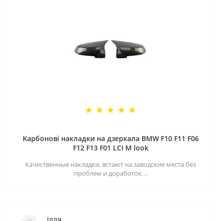
Карбонові накладки на дзеркала BMW F10 F11 F06
F12 F13 F01 LCI M look
Качественные накладки, встают на заводские места без
проблем и доработок. ..
Ілля