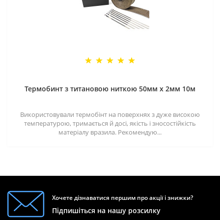
Термобинт з титановою ниткою 50мм х 2мм 10м
Використовували термобінт на поверхнях з дуже високою
температурою, тримається й досі, якість і зносостійкість
матеріалу вразила. Рекомендую...
Хочете дізнаватися першим про акції і знижки?
Підпишіться на нашу розсилку