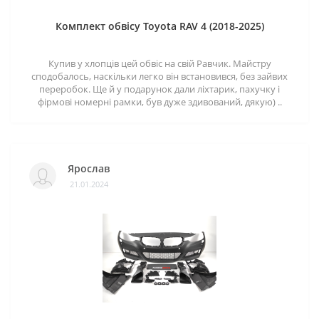
Комплект обвісу Toyota RAV 4 (2018-2025)
Купив у хлопців цей обвіс на свій Равчик. Майстру
сподобалось, наскільки легко він встановився, без зайвих
переробок. Ще й у подарунок дали ліхтарик, пахучку і
фірмові номерні рамки, був дуже здивований, дякую) ..
Ярослав
21.01.2024