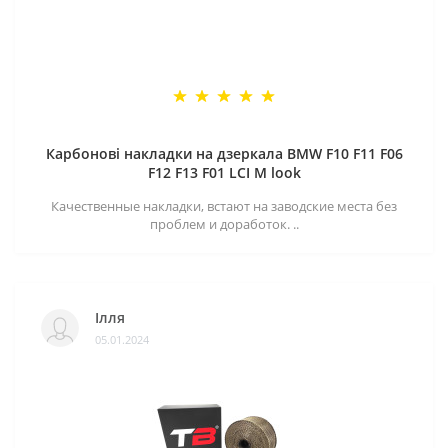
Карбонові накладки на дзеркала BMW F10 F11 F06
F12 F13 F01 LCI M look
Качественные накладки, встают на заводские места без
проблем и доработок. ..
Ілля
05.01.2024