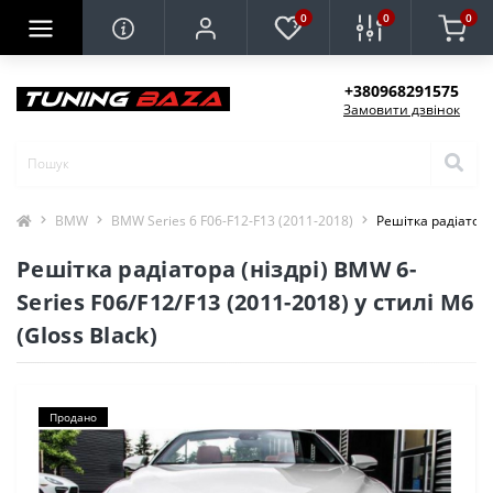
0
0
0
+380968291575
Замовити дзвінок
BMW
BMW Series 6 F06-F12-F13 (2011-2018)
Решітка радіатора 
Решітка радіатора (ніздрі) BMW 6-
Series F06/F12/F13 (2011-2018) у стилі M6
(Gloss Black)
Продано