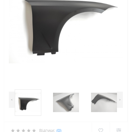
<
>
Відгуки:
(0)