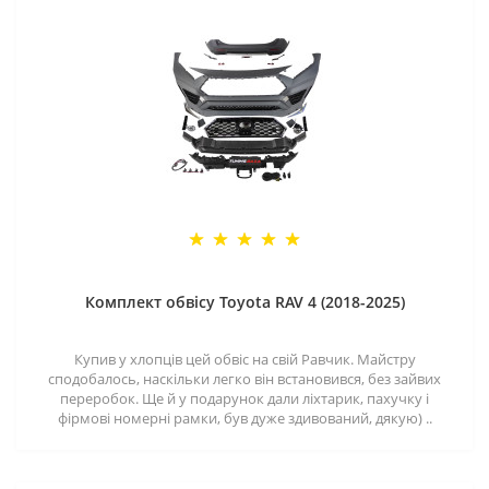
Комплект обвісу Toyota RAV 4 (2018-2025)
Купив у хлопців цей обвіс на свій Равчик. Майстру
сподобалось, наскільки легко він встановився, без зайвих
переробок. Ще й у подарунок дали ліхтарик, пахучку і
фірмові номерні рамки, був дуже здивований, дякую) ..