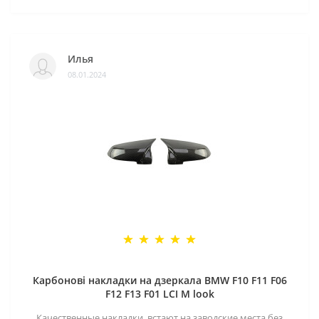
Илья
08.01.2024
Карбонові накладки на дзеркала BMW F10 F11 F06
F12 F13 F01 LCI M look
Качественные накладки, встают на заводские места без