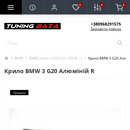
0
0
0
+380968291575
Замовити дзвінок
BMW
BMW series 3 G20-G21 (2018-...)
Крило BMW 3 G20 Алюмі
Крило BMW 3 G20 Алюміній R
Продано