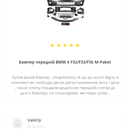
Бампер передній BMW 4 F32/F33/F36 M-Paket
Купив даний бампер , сподобалось те що до нього йдуть в
комплекті всі необхідні деталі для встановлення, якісь гарна
, також хлопці порадили додатково передній сплітер до
цього бамперу ,не пошкодував , виглядає супер ..
Valeriy
08.02.2024