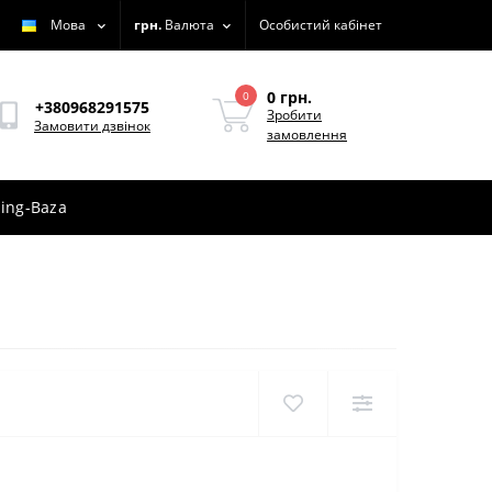
Мова
грн.
Валюта
Особистий кабінет
0 грн.
0
+380968291575
Зробити
Замовити дзвінок
замовлення
ing-Baza