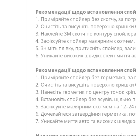
Рекомендації щодо встановлення спой
1. Приміряйте спойлер без скотчу, за пот
2. Очистіть та висушіть поверхню кришк
3. Наклейте 3М скотч по контуру спойлера
4. Зафіксуйте спойлер малярним скотчем
5. Зніміть плівку, притисніть спойлер, за
6. Уникайте високих швидкостей і миття ав
Рекомендації щодо встановлення спой
1. Приміряйте спойлер без герметика, за 
2. Очистіть та висушіть поверхню кришк
3. Нанесіть герметик по центру точок кр
4. Встановіть спойлер без зсувів, щільно 
5. Зафіксуйте малярним скотчем на 12–24
6. Дочекайтеся затвердіння герметика, пот
7. Уникайте миття авто та високих швидкос
Надаємо послуги встановлення під кл