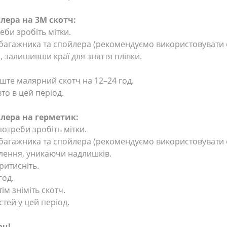
лера на 3М скотч:
реби зробіть мітки.
и багажника та спойлера (рекомендуємо використовуват
, залишивши краї для зняття плівки.
.
лиште малярний скотч на 12–24 год.
то в цей період.
лера на герметик:
потреби зробіть мітки.
и багажника та спойлера (рекомендуємо використовуват
іплення, уникаючи надлишків.
притисніть.
 год.
ім зніміть скотч.
тей у цей період.
юч!