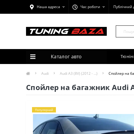
Наша адреса
Час роботи
Публічний 
Каталог авто
Тюнін
Audi
Audi A3 (8V) (2012 - ...)
Спойлер на ба
Спойлер на багажник Audi A3
Популярний