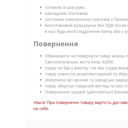
готівкою в шоу-румі;
накладним платежем;
системою електронних платежів з Приват 2
безготівковий розрахунок без ПДВ (післ
в касі будь-якого відділення банку або з 
Повернення
Обмінювати чи повернути товар можна про
Святопетрівське, місто Київ, 02000.
товар не був у вжитку і не має слідів ви
товар повністю укомплектований та збе
збережено всі ярлики та заводське марку
товар зберігає товарний вигляд та свої с
Повернення грошей здійснюється банківс
Увага! При поверненні товару вартість доставк
на себе.