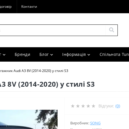
договір
Контакти
г
Бренди
Блог
Інформація
Спільнота Tun
гажник Audi A3 8V (2014-2020) у стилі S3
 8V (2014-2020) у стилі S3
Відгуки:
(0)
Виробник:
SONG