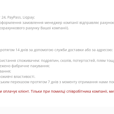
4, PayPass, Liqpay;
я оформлення замовлення менеджер компанії відправляє рахунок
розрахункового рахунку Вашої компанії).
тягом 14 днів за допомогою служби доставки або за адресою: Ки
користання споживачем: подряпин, сколів, потертостей, плям тощ
режено фабричне пакування;
вання;
поживчі властивості.
ьким переказом протягом 7 днів з моменту отримання нами по
и оплачує клієнт. Тільки при помилці співробітника компанії, 