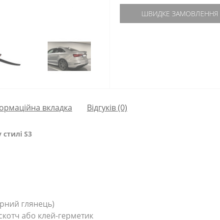
ШВИДКЕ ЗАМОВЛЕННЯ
ормаційна вкладка
Відгуків (0)
 стилі S3
рний глянець)
скотч або клей-герметик