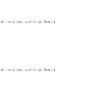
и обезжирювач або праймер).
и обезжирювач або праймер).